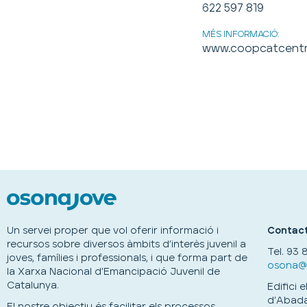
622 597 819
MÉS INFORMACIÓ:
www.coopcatcentra
Un servei proper que vol oferir informació i
Contact
recursos sobre diversos àmbits d’interès juvenil a
Tel.
93 8
joves, famílies i professionals, i que forma part de
osona@o
la Xarxa Nacional d’Emancipació Juvenil de
Catalunya.
Edifici 
d’Abadal
El nostre objectiu és facilitar els processos