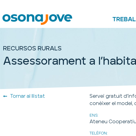
TREBAL
RECURSOS RURALS
Assessorament a l’habit
Tornar al llistat
Servei gratuït d’i
conèixer el model,
ENS:
Ateneu Cooperatiu 
TELÈFON: