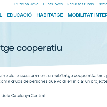
L’Oficina Jove
Punts joves
Recursos rurals
Notíc
L
EDUCACIÓ
HABITATGE
MOBILITAT INT
atge cooperatiu
nformació i assessorament en habitatge cooperatiu, tant
 com a grups de persones que voldrien iniciar un project
de la Catalunya Central