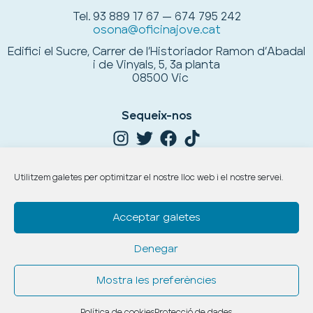
Tel.
93 889 17 67 — 674 795 242
osona@oficinajove.cat
Edifici el Sucre, Carrer de l’Historiador Ramon d’Abadal
i de Vinyals, 5, 3a planta
08500 Vic
Sequeix-nos
Utilitzem galetes per optimitzar el nostre lloc web i el nostre servei.
Acceptar galetes
Denegar
Copyright © 2026. Tots els drets reservats.
Avís legal,
protecció de dades
i
política de cookies
.
Mostra les preferències
Intranet
Política de cookies
Protecció de dades