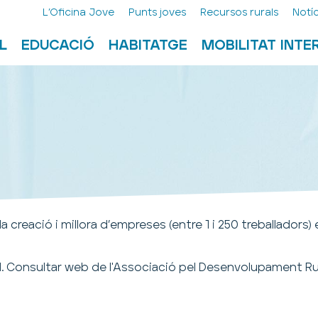
L’Oficina Jove
Punts joves
Recursos rurals
Notíc
L
EDUCACIÓ
HABITATGE
MOBILITAT INT
 creació i millora d’empreses (entre 1 i 250 treballadors) e
. Consultar web de l'Associació pel Desenvolupament Rur