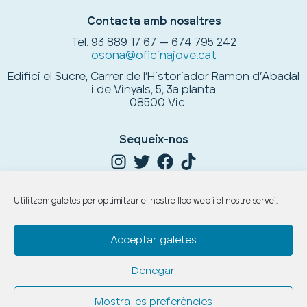
Contacta amb nosaltres
Tel.
93 889 17 67 — 674 795 242
osona@oficinajove.cat
Edifici el Sucre, Carrer de l’Historiador Ramon d’Abadal
i de Vinyals, 5, 3a planta
08500 Vic
Sequeix-nos
Utilitzem galetes per optimitzar el nostre lloc web i el nostre servei.
Acceptar galetes
Denegar
Copyright © 2026. Tots els drets reservats.
Avís legal,
protecció de dades
i
política de cookies
.
Mostra les preferències