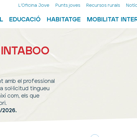
L’Oficina Jove
Punts joves
Recursos rurals
Notíc
L
EDUCACIÓ
HABITATGE
MOBILITAT INT
S INTABOO
t amb el professional
 sol·licitud tingueu
així com, els que
ri.
7/2026.