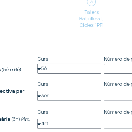
3
Tallers
Batxillerat,
Cicles i PFI
Curs
Número de g
s
(5è o 6è)
Curs
Número de g
fectiva per
Curs
Número de g
mària
(6h)
(4rt,