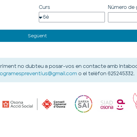
Curs
Número de g
Següent
lariment no dubteu a posar-vos en contacte amb Intabo
rogramespreventius@gmail.com
o el telèfon 625245332.