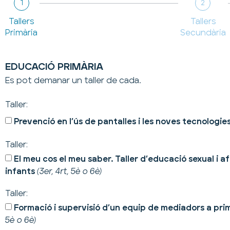
1
2
Tallers
Tallers
Primària
Secundària
EDUCACIÓ PRIMÀRIA
Es pot demanar un taller de cada.
Taller:
Prevenció en l’ús de pantalles i les noves tecnologie
Taller:
El meu cos el meu saber. Taller d’educació sexual i a
infants
(3er, 4rt, 5è o 6è)
Taller:
Formació i supervisió d’un equip de mediadors a pri
5è o 6è)