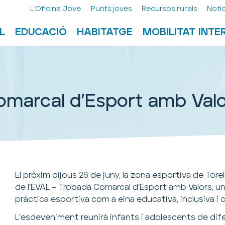
L’Oficina Jove
Punts joves
Recursos rurals
Notíc
L
EDUCACIÓ
HABITATGE
MOBILITAT INT
omarcal d’Esport amb Val
El pròxim dijous 26 de juny, la zona esportiva de Torel
de l’EVAL – Trobada Comarcal d’Esport amb Valors, u
pràctica esportiva com a eina educativa, inclusiva i 
L’esdeveniment reunirà infants i adolescents de di