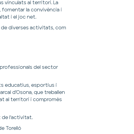
 vinculats al territori. La
 fomentar la convivència i
tat i el joc net.
r de diverses activitats, com
i professionals del sector
ts educatius, esportius i
arcal d’Osona, que treballen
t al territori i compromès
de l’activitat.
de Torelló