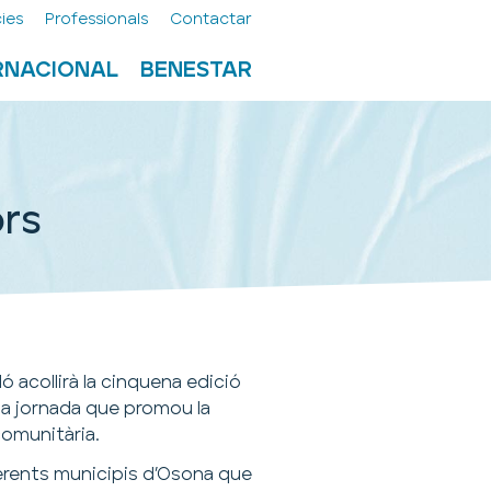
ies
Professionals
Contactar
ERNACIONAL
BENESTAR
ors
ló acollirà la cinquena edició
na jornada que promou la
comunitària.
ferents municipis d’Osona que