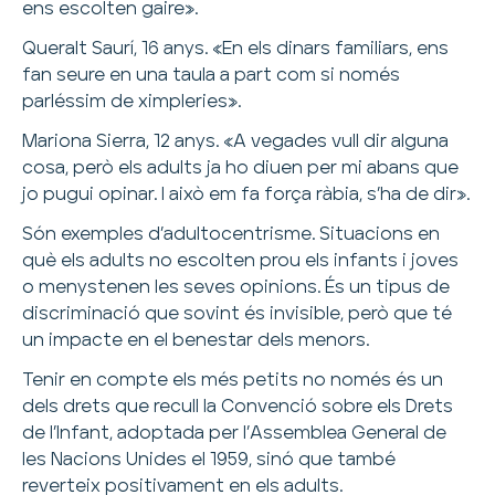
ens escolten gaire».
Queralt Saurí, 16 anys. «En els dinars familiars, ens
fan seure en una taula a part com si només
parléssim de ximpleries».
Mariona Sierra, 12 anys. «A vegades vull dir alguna
cosa, però els adults ja ho diuen per mi abans que
jo pugui opinar. I això em fa força ràbia, s’ha de dir».
Són exemples d’adultocentrisme. Situacions en
què els adults no escolten prou els infants i joves
o menystenen les seves opinions. És un tipus de
discriminació que sovint és invisible, però que té
un impacte en el benestar dels menors.
Tenir en compte els més petits no només és un
dels drets que recull la Convenció sobre els Drets
de l’Infant, adoptada per l’Assemblea General de
les Nacions Unides el 1959, sinó que també
reverteix positivament en els adults.