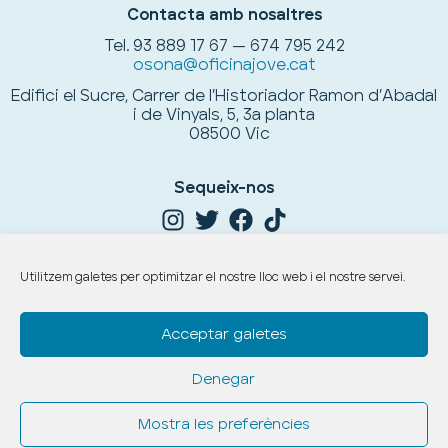
Contacta amb nosaltres
Tel.
93 889 17 67 — 674 795 242
osona@oficinajove.cat
Edifici el Sucre, Carrer de l’Historiador Ramon d’Abadal
i de Vinyals, 5, 3a planta
08500 Vic
Sequeix-nos
Utilitzem galetes per optimitzar el nostre lloc web i el nostre servei.
Acceptar galetes
Denegar
Copyright © 2026. Tots els drets reservats.
Avís legal,
protecció de dades
i
política de cookies
.
Mostra les preferències